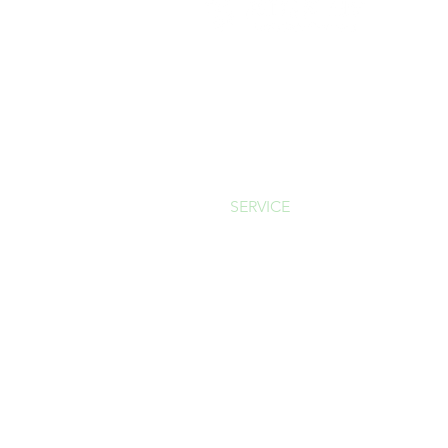
DOMICILE
À PROPOS
SERVICE
PROJETS
POSTES VACANTS
NOUS CONTACTER