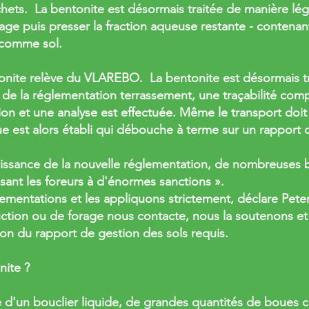
hets. La bentonite est désormais traitée de manière lé
age puis presser la fraction aqueuse restante - contena
é comme sol.
nite relève du VLAREBO. La bentonite est désormais tr
 de la réglementation terrassement, une traçabilité comp
tion et une analyse est effectuée. Même le transport doi
e est alors établi qui débouche à terme sur un rapport d
ssance de la nouvelle réglementation, de nombreuses 
osant les foreurs à d'énormes sanctions ».
lementations et les appliquons strictement, déclare Pe
ction ou de forage nous contacte, nous la soutenons et
ison du rapport de gestion des sols requis.
nite ?
de d'un bouclier liquide, de grandes quantités de boues 