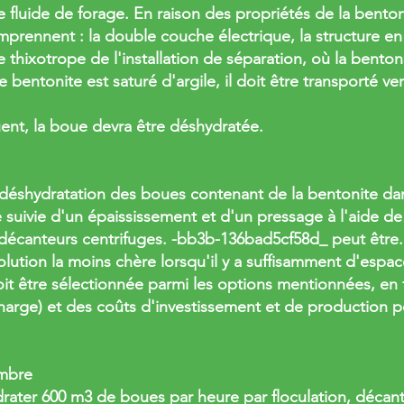
 fluide de forage. En raison des propriétés de la bentonite
prennent : la double couche électrique, la structure en 
ère thixotrope de l'installation de séparation, où la bent
 bentonite est saturé d'argile, il doit être transporté ve
uent, la boue devra être déshydratée.
déshydratation des boues contenant de la bentonite dan
e suivie d'un épaississement et d'un pressage à l'aide de
 décanteurs centrifuges. -bb3b-136bad5cf58d_ peut être
lution la moins chère lorsqu'il y a suffisamment d'espace
 doit être sélectionnée parmi les options mentionnées, en
charge) et des coûts d'investissement et de production pou
ambre
ter 600 m3 de boues par heure par floculation, décantat