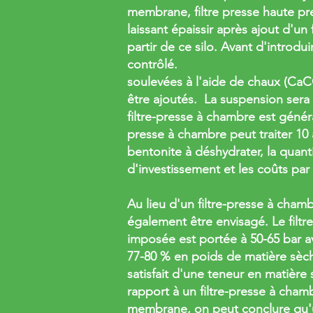
membrane, filtre presse haute pr
laissant épaissir après ajout d'un
partir de ce silo. Avant d'introdu
contrôlé.
soulevées à l'aide de chaux (CaC
être ajoutés. La suspension sera p
filtre-presse à chambre est génér
presse à chambre peut traiter 10
bentonite à déshydrater, la quanti
d'investissement et les coûts pa
Au lieu d'un filtre-presse à cham
également être envisagé. Le filtr
imposée est portée à 50-65 bar av
77-80 % en poids de matière sèche 
satisfait d'une teneur en matièr
rapport à un filtre-presse à chamb
membrane, on peut conclure qu'u