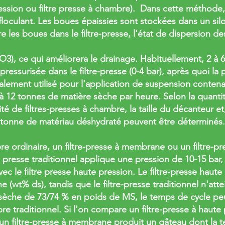
ession ou filtre presse à chambre). Dans cette méthode, 
 floculant. Les boues épaissies sont stockées dans un silo
ire les boues dans le filtre-presse, l'état de dispersion 
O3), ce qui améliorera le drainage. Habituellement, 2 à
ressurisée dans le filtre-presse (0-4 bar), après quoi la 
alement utilisé pour l'application de suspension contena
 à 12 tonnes de matière sèche par heure. Selon la quant
té de filtres-presses à chambre, la taille du décanteur et,
r tonne de matériau déshydraté peuvent être déterminés.
bre ordinaire, un filtre-presse à membrane ou un filtre-p
e presse traditionnel applique une pression de 10-15 bar,
ec le filtre presse haute pression. Le filtre-presse haut
(wt% ds), tandis que le filtre-presse traditionnel n'attei
e sèche de 73/74 % en poids de MS, le temps de cycle peu
re traditionnel. Si l'on compare un filtre-presse à haute 
n filtre-presse à membrane produit un gâteau dont la t